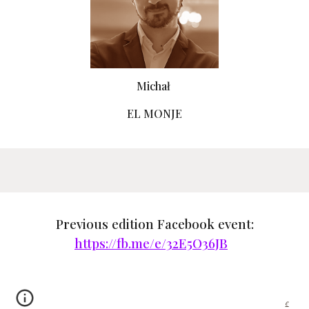
Michał
EL MONJE
Previous edition
Facebook event:
https://fb.me/e/32E5O36JB
e